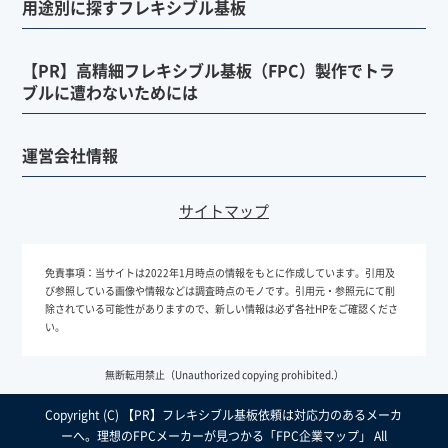
用途別に探すフレキシブル基板
【PR】高精細フレキシブル基板（FPC）製作でトラ
ブルに遭わないためには
運営会社情報
サイトマップ
免責事項：
当サイトは2022年1月時点の情報をもとに作成しています。引用及
び参照している画像や情報などは調査時点のモノです。引用元・参照元にて削
除されている可能性がありますので、新しい情報は必ず各社HPをご確認くださ
い。
無断転用禁止（Unauthorized copying prohibited.）
Copyright (C)
フレキシブル基板依頼は対応力のあるメーカ
ーへ。理想のFPCメーカーが見つかる「FPC企業マップ」
All