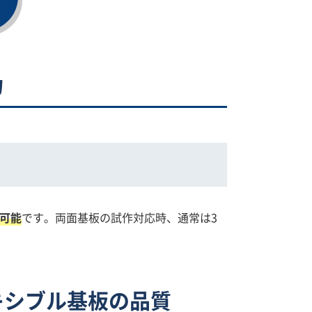
力
可能
です。両面基板の試作対応時、通常は3
キシブル基板の品質