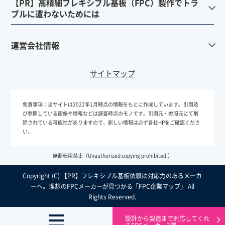
【PR】高精細フレキシブル基板（FPC）製作でトラ
ブルに遭わないためには
運営会社情報
サイトマップ
免責事項：
当サイトは2022年1月時点の情報をもとに作成しています。引用及
び参照している画像や情報などは調査時点のモノです。引用元・参照元にて削
除されている可能性がありますので、新しい情報は必ず各社HPをご確認くださ
い。
無断転用禁止（Unauthorized copying prohibited.）
Copyright (C)
フレキシブル基板依頼は対応力のあるメーカ
ーへ。理想のFPCメーカーが見つかる「FPC企業マップ」
All
Rights Reserved.
設計から製造まで対応してくれ