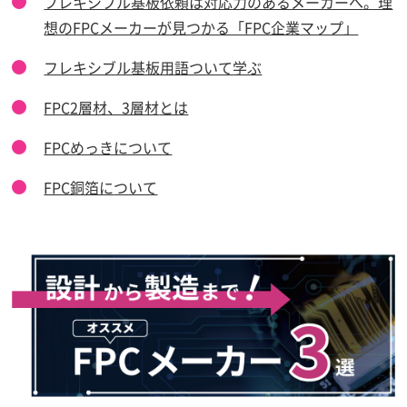
フレキシブル基板依頼は対応力のあるメーカーへ。理
想のFPCメーカーが見つかる「FPC企業マップ」
フレキシブル基板用語ついて学ぶ
FPC2層材、3層材
とは
FPCめっきについて
FPC銅箔に
ついて