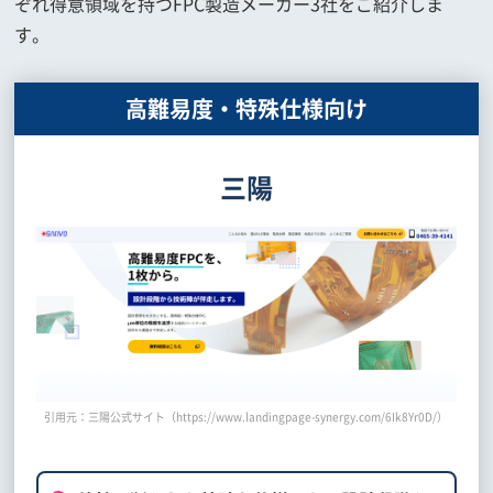
ぞれ得意領域を持つFPC製造メーカー3社をご紹介しま
す。
高難易度・特殊仕様向け
三陽
引用元：三陽公式サイト（https://www.landingpage-synergy.com/6Ik8Yr0D/）