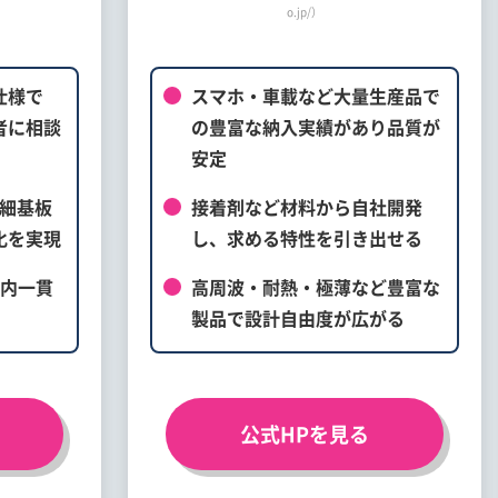
o.jp/）
仕様で
スマホ・車載など大量生産品で
者に相談
の豊富な納入実績があり品質が
安定
精細基板
接着剤など材料から自社開発
化を実現
し、求める特性を引き出せる
社内一貫
高周波・耐熱・極薄など豊富な
製品で設計自由度が広がる
公式HPを見る