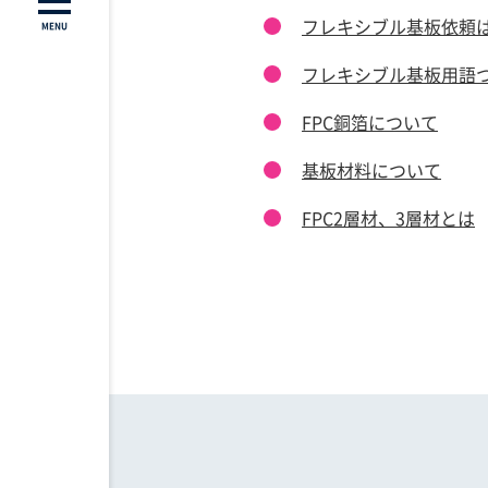
フレキシブル基板依頼は
MENU
フレキシブル基板用語
FPC銅箔に
ついて
基板材料について
FPC2層材、3層材
とは