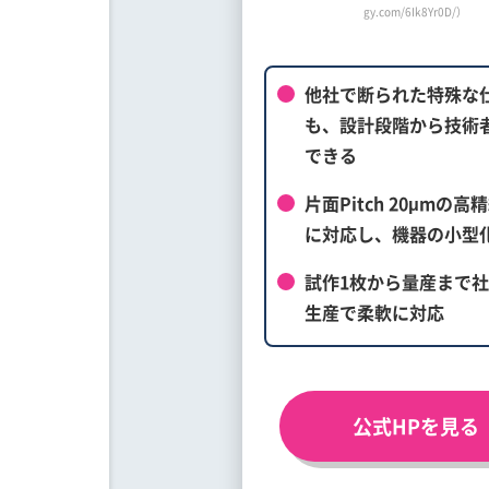
gy.com/6Ik8Yr0D/）
他社で断られた特殊な
も、設計段階から技術
できる
片面Pitch 20μmの高
に対応し、機器の小型
試作1枚から量産まで
生産で柔軟に対応
公式HPを見る