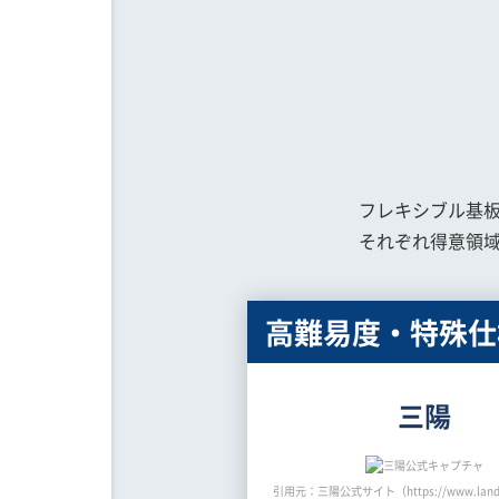
フレキシブル基
それぞれ得意領域
高難易度・特殊仕
三陽
引用元：三陽公式サイト（https://www.landin