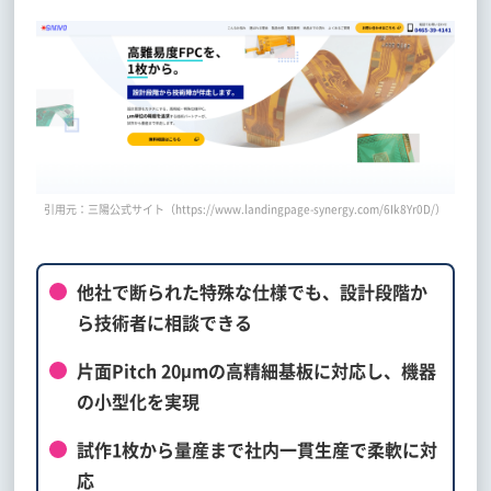
引用元：三陽公式サイト（https://www.landingpage-synergy.com/6Ik8Yr0D/）
他社で断られた特殊な仕様でも、設計段階か
ら技術者に相談できる
片面Pitch 20μmの高精細基板に対応し、機器
の小型化を実現
試作1枚から量産まで社内一貫生産で柔軟に対
応