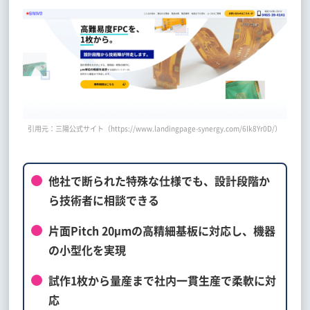
引用元：三陽公式サイト（https://www.landingpage-synergy.com/6Ik8Yr0D/）
他社で断られた特殊な仕様でも、設計段階か
ら技術者に相談できる
片面Pitch 20μmの高精細基板に対応し、機器
の小型化を実現
試作1枚から量産まで社内一貫生産で柔軟に対
応