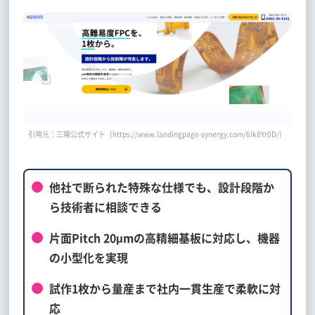
引用元：三陽公式サイト（https://www.landingpage-synergy.com/6Ik8Yr0D/）
他社で断られた特殊な仕様でも、設計段階か
ら技術者に相談できる
片面Pitch 20μmの高精細基板に対応し、機器
の小型化を実現
試作1枚から量産まで社内一貫生産で柔軟に対
応