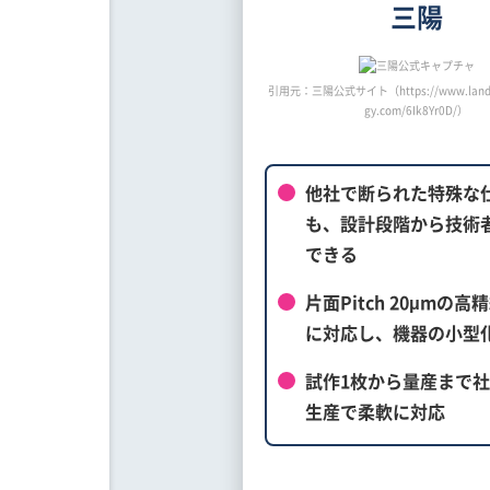
三陽
引用元：三陽公式サイト（https://www.landin
gy.com/6Ik8Yr0D/）
他社で断られた特殊な
も、設計段階から技術
できる
片面Pitch 20μmの高
に対応し、機器の小型
試作1枚から量産まで
生産で柔軟に対応