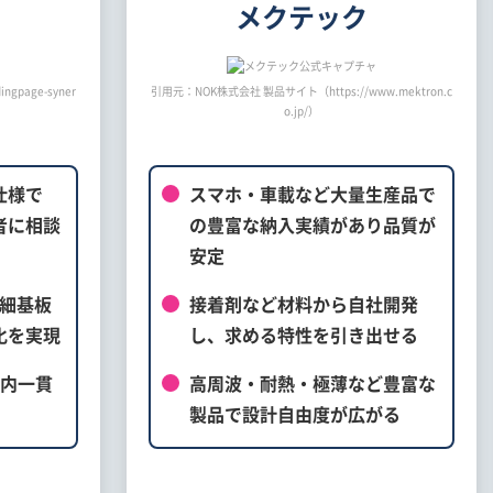
メクテック
gpage-syner
引用元：NOK株式会社 製品サイト（https://www.mektron.c
o.jp/）
仕様で
スマホ・車載など大量生産品で
者に相談
の豊富な納入実績があり品質が
安定
精細基板
接着剤など材料から自社開発
化を実現
し、求める特性を引き出せる
社内一貫
高周波・耐熱・極薄など豊富な
製品で設計自由度が広がる