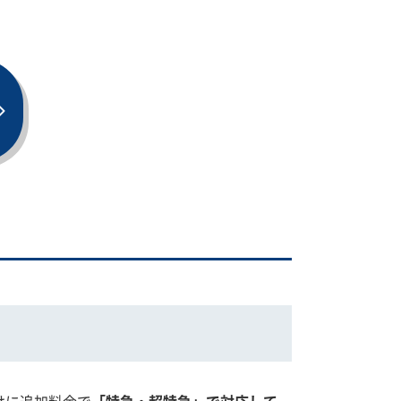
けに追加料金で
「特急・超特急」で対応して