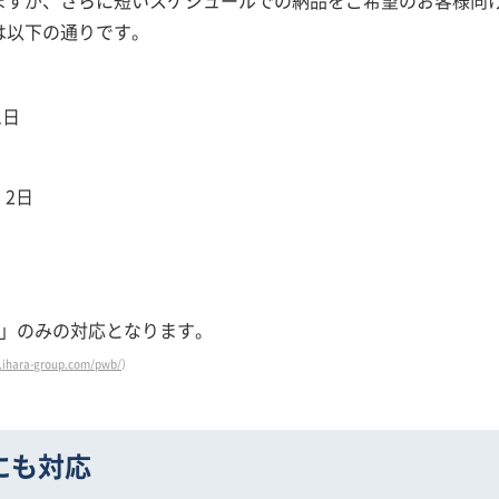
は以下の通りです。
1日
：2日
急」のみの対応となります。
.ihara-group.com/pwb/
）
にも対応