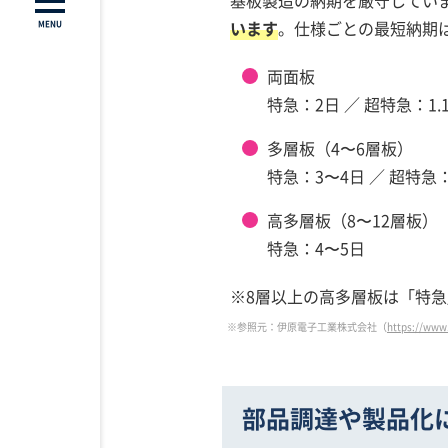
います
。仕様ごとの最短納期
MENU
両面板
特急：2日 ／ 超特急：1.
多層板（4〜6層板）
特急：3〜4日 ／ 超特急
高多層板（8〜12層板）
特急：4〜5日
※8層以上の高多層板は「特
※参照元：伊原電子工業株式会社（
https://www
部品調達や製品化